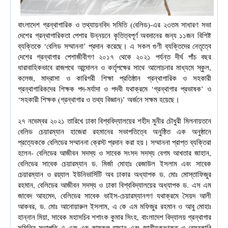
বাংলাদেশ গ্রন্থাগারিক ও তথ্যায়নবিদ সমিতি (বেলিড)-এর ২৩তম সাধারণ সভা 
দেশের গ্রন্থাগারিকতা পেশার উন্নয়নে কৃতিত্বপূর্ণ অবদানের জন্য ১১জন বিশিষ্ট 
ব্যক্তিকে ‘বেলিড সম্মাননা’ প্রদান করেছে। এ সকল গুণী ব্যক্তিদের নেতৃত্বে 
দেশের গ্রন্থাগার পেশাজীবীগণ ২০১৭ থেকে ২০২১ পর্যন্ত দীর্ঘ পাঁচ বছর 
ধারাবাহিকভাবে রাজপথে আন্দোলন ও কর্তৃপক্ষের সাথে আলোচনার মাধ্যমে স্কুল, 
কলেজ, মাদ্রাসা ও কারিগরী শিক্ষা প্রতিষ্ঠান গ্রন্থাগারিক ও সহকারী 
গ্রন্থাগারিকদের শিক্ষক পদ-মর্যাদা ও পদবী যথাক্রমে ‘গ্রন্থাগার প্রভাষক’ ও 
‘সহকারী শিক্ষক (গ্রন্থাগার ও তথ্য বিজ্ঞান)’ অর্জনে সক্ষম হয়েছে।
২৭ নভেম্বর ২০২১ তারিখে ঢাকা বিশ্ববিদ্যালয়ের শহীদ মুনীর চৌধুরী মিলনায়তনে 
বেলিড চেয়ারম্যান হাজেরা রহমানের সভাপতিত্বে অনুষ্ঠিত এক অনুষ্ঠানে 
প্রত্যেককে বেলিডের সম্মাননা ক্রেস্ট প্রদান করা হয়। সম্মাননা প্রাপ্ত ব্যক্তিরা 
হলেন- বেলিডের আজীবন সদস্য ও সাবেক সংসদ সদস্য বেগম আখতার জাহান, 
বেলিডের সাবেক চেয়ারম্যান ড. মির্জা মোহাঃ রেজাউল ইসলাম এবং সাবেক 
চেয়ারম্যান ও রয়্যাল ইউনিভার্সিটি অব ঢাকার অধ্যাপক ড. মোঃ মোস্তাফিজুর 
রহমান, বেলিডের আজীবন সদস্য ও ঢাকা বিশ্ববিদ্যালয়ের অধ্যাপক ড. এস এম 
জাবেদ আহমেদ, বেলিডের সাবেক ভাইস-চেয়ারম্যানগণ যথাক্রমে সৈয়দ আলী 
আকবর, ড. মোঃ আনোয়ারুল ইসলাম, এ কে এম মফিজুর রহমান ও আবু মোহাঃ 
হান্নান মিয়া, সাবেক মহাসচিব শশাংক কুমার সিংহ, বাংলাদেশ বিদ্যালয় গ্রন্থাগার 
সমিতির সভাপতি এ এফ এম কামরুল হাছান এবং জাতীয়করণকৃত ও বেসরকারি 